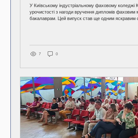
У Київському індустріальному фаховому коледжі КНУБА відбулися
урочистості з нагоди вручення дипломів фахови
бакалаврам. Цей випуск став ще одним яскравим с
що українську молодь не зламати жодними випро
виклики воєнного стану, постійні повітряні тривоги
навчання, студенти успішно завершили свій шлях 
фаху.Свято молодості, краси та надії об'єднало ви
викладачів та батьків. Під час заходу присутн
7
0