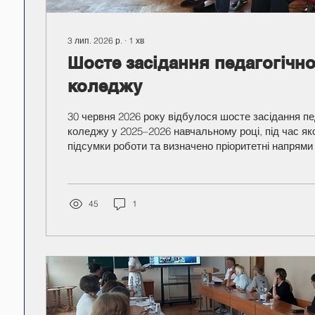
3 лип. 2026 р.
∙
1
хв
Шосте засідання педагогічно
коледжу
30 червня 2026 року відбулося шосте засідання пе
коледжу у 2025–2026 навчальному році, під час як
підсумки роботи та визначено пріоритетні напрями 
наступний навчальний рік. Директор коледжу Валерій Антонович
Демченко подякував педагогічному колективу за п
відповідальну роботу, відзначивши вагомі досягне
впродовж року. Особливу увагу було приділено під
45
1
акредитації освітніх програм у 2026–2027 навчальн
стане...