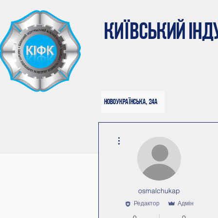
КИЇВСЬКИЙ ІН
Новоукраїнська, 24а
Інші дії
osmalchukap
Редактор
Адмін