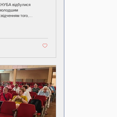
м молодшим
відченням того,
буваннями. Попри
 та складні умови
до омріяного
пускників,
і хвилиною...