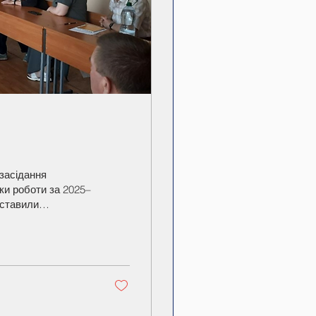
 засідання
мки роботи за 2025–
во-дослідної,
лізували досягнення
слили основні
ями роботи на
було...