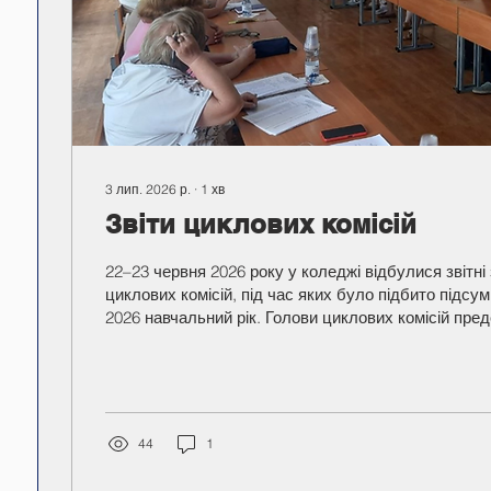
3 лип. 2026 р.
∙
1
хв
Звіти циклових комісій
22–23 червня 2026 року у коледжі відбулися звітні
циклових комісій, під час яких було підбито підсу
2026 навчальний рік. Голови циклових комісій представили
результати освітньої, навчально-методичної, науко
виховної та профорієнтаційної діяльності, проана
педагогічних працівників і здобувачів освіти, окре
здобутки, проблемні питання та перспективні напр
наступний навчальний рік. Під час обговорення 
44
1