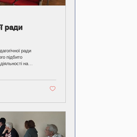
ї ради
дагогічної ради
ого підбито
діяльності на
рофесійну та
ння закладу
готовці до
ому році, яка