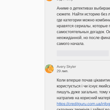
Аниме о детективах выбираю
сюжете. Найти историю без 
где категории можно комбин
нравятся сериалы, которые 
самостоятельных догадок. О
неожиданной, но после фина
самого начала.
Вподобати
Відповісти
Avery Skyler
29 лип.
Коли вперше почав цікавитис
користується і чи існує який
пишуть дуже загально, тому х
натрапив на корисний матері
https://creditguru.com.ua/info
складних термінів і зайвої в