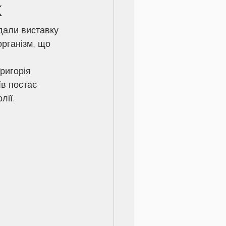
к
організм, що 
в постає 
лії.