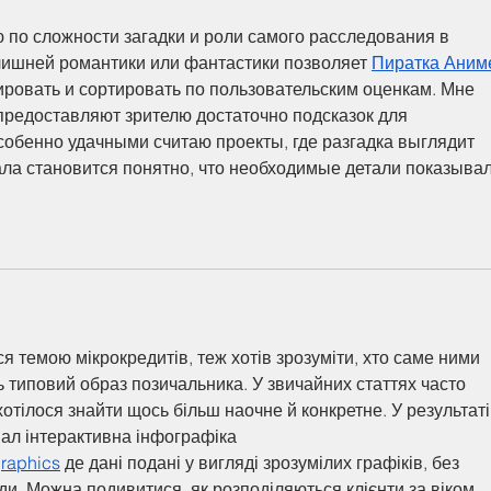
 по сложности загадки и роли самого расследования в 
лишней романтики или фантастики позволяет 
Пиратка Аним
ировать и сортировать по пользовательским оценкам. Мне 
предоставляют зрителю достаточно подсказок для 
собенно удачными считаю проекты, где разгадка выглядит 
ла становится понятно, что необходимые детали показывал
я темою мікрокредитів, теж хотів зрозуміти, хто саме ними 
сь типовий образ позичальника. У звичайних статтях часто 
отілося знайти щось більш наочне й конкретне. У результаті
ал інтерактивна інфографіка 
graphics
 де дані подані у вигляді зрозумілих графіків, без 
оди. Можна подивитися, як розподіляються клієнти за віком, 