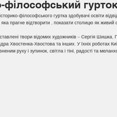
о-філософський гурто
, яка прагне відтворити , показати столицю як живий 
ра Хвостенка-Хвостова та інших. У їхніх роботах Киї
еним руху і зупинок, світла і тіні, радості та меланхо