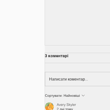
3 коментарі
Написати коментар...
Вручення дипломів
Сортувати:
Найновіші
Avery Skyler
2 дні тому