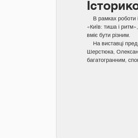
Історик
    В рамках роботи історико-філософського гуртка здобувачі освіти відвідали виставку 
«Київ: тиша і ритм»
вміє бути різним.
    На виставці представлені твори відомих художників – Сергія Шишка, Григорія 
Шерстюка, Олександ
багатогранним, сповн