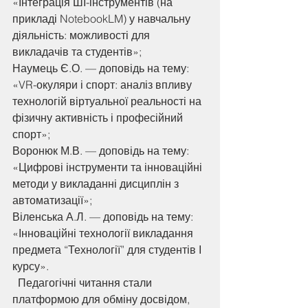
«Інтеграція ШІ-інструментів (на 
прикладі NotebookLM) у навчальну 
діяльність: можливості для 
викладачів та студентів»;
Наумець Є.О. — доповідь на тему:
«VR-окуляри і спорт: аналіз впливу 
технологій віртуальної реальності на 
фізичну активність і професійний 
спорт»;
Воронюк М.В. — доповідь на тему:
«Цифрові інструменти та інноваційні 
методи у викладанні дисциплін з 
автоматизації»;
Віленська А.Л. — доповідь на тему:
«Інноваційні технології викладання 
предмета “Технології” для студентів І 
курсу».
  Педагогічні читання стали 
платформою для обміну досвідом, 