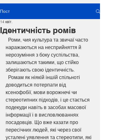
Пост
14 квіт.
Ідентичність ромів
  Роми, чия культура та звичаї часто 
наражаються на несприйняття й 
нерозуміння з боку суспільства, 
залишаються такими, що стійко 
зберігають свою ідентичність.
  Ромам як ніякій іншій спільноті 
доводиться потерпати від 
ксенофобії, мови ворожнечі чи 
стереотипних підходів, і це стається 
подекуди навіть в засобах масової 
інформації і в висловлюваннях 
посадовців. Що вже казати про 
пересічних людей, які через свої 
усталені уявлення та стереотипи, які 