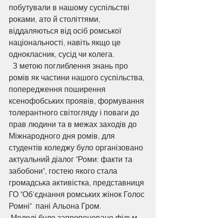
побутували в нашому суспільстві  
роками, ато й століттями, 
віддаляються від осіб ромської 
національності, навіть якщо це 
однокласник, сусід чи колега. 
  З метою поглиблення знань про 
ромів як частини нашого суспільства, 
попередження поширення 
ксенофобських проявів, формування 
толерантного світогляду і поваги до 
прав людини та в межах заходів до 
Міжнародного дня ромів, для 
студентів коледжу було організовано 
актуальний діалог "Роми: факти та 
забобони", гостею якого стала 
громадська активістка, представниця 
ГО "Об'єднання ромських жінок Голос 
Ромні"  пані Альона Гром. 
 Молоді було запропоновано фільм, 