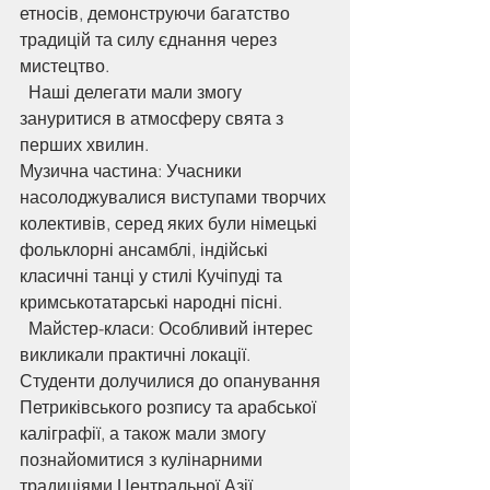
етносів, демонструючи багатство 
традицій та силу єднання через 
мистецтво.
  Наші делегати мали змогу 
зануритися в атмосферу свята з 
перших хвилин.
Музична частина: Учасники 
насолоджувалися виступами творчих 
колективів, серед яких були німецькі 
фольклорні ансамблі, індійські 
класичні танці у стилі Кучіпуді та 
кримськотатарські народні пісні.
  Майстер-класи: Особливий інтерес 
викликали практичні локації. 
Студенти долучилися до опанування  
Петриківського розпису та арабської 
каліграфії, а також мали змогу 
познайомитися з кулінарними 
традиціями Центральної Азії, 