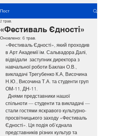
Пост
2 трав.
«Фестиваль Єдності»
Оновлено:
6 трав.
«Фестиваль Єдності», який проходив 
в Арт Академії ім. Сальвадора Далі, 
відвідали  заступник директора з 
навчальної роботи Баклан О.В., 
викладачі Трегубенко К.А, Височина 
Н.Ю., Височина Т.А. та студенти груп 
ОМ-11, ДН-11.
  Днями представники нашої 
спільноти — студенти та викладачі — 
стали гостями яскравого культурно-
просвітницького заходу «Фестиваль 
Єдності». Ця подія об’єднала 
представників різних культур та 