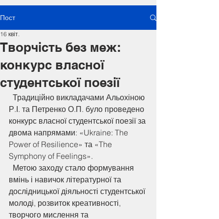
Пост
16 квіт.
Творчість без меж:
конкурс власної
студентської поезії
  Традиційно викладачами Альохіною 
Р.І. та Петренко О.П. було проведено 
конкурс власної студентської поезії за 
двома напрямами: «Ukraine: The 
Power of Resilience» та «The 
Symphony of Feelings».
  Метою заходу стало формування 
вмінь і навичок літературної та 
дослідницької діяльності студентської 
молоді, розвиток креативності, 
творчого мислення та 