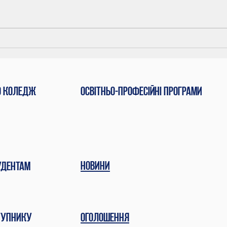
Звіт
Шосте засідання
педагогічної ради
коледжу
о коледж
Освітньо-професійні програми
Новини
удентам
тупнику
Оголошення