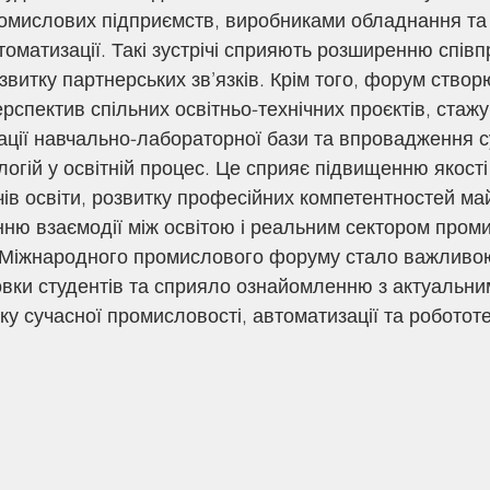
омислових підприємств, виробниками обладнання та 
оматизації. Такі зустрічі сприяють розширенню співп
звитку партнерських зв’язків. Крім того, форум створ
рспектив спільних освітньо-технічних проєктів, стаж
зації навчально-лабораторної бази та впровадження с
огій у освітній процес. Це сприяє підвищенню якості
чів освіти, розвитку професійних компетентностей май
нню взаємодії між освітою і реальним сектором проми
овки студентів та сприяло ознайомленню з актуальни
у сучасної промисловості, автоматизації та робототе