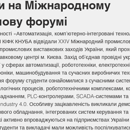
и на Міжнародному
ову форумі
П КІФК КНУБА відвідали XXIV Міжнародний промислов
 промислових виставкових заходів України, який прох
ковому центрі м. Києва. Захід об’єднав провідні укра
 у сферах автоматизації, робототехніки, електротехні
оніки, машинобудування та сучасних виробничих тех
ологічних процесів, робототехнічними комплексами, к
аднанням, PLC-контролерами, SCADA-системами та н
ndustry 4.0. Особливу зацікавленість викликали демо
вого обладнання, інтегрованих систем керування та 
кі активно впроваджуються на підприємствах України 