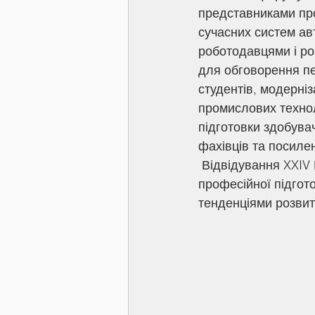
представниками пр
сучасних систем авт
роботодавцями і ро
для обговорення пе
студентів, модерні
промислових технол
підготовки здобува
фахівців та посиле
 Відвідування XXIV Міжнародного промислового форуму стало важливою складовою 
професійної підгот
тенденціями розвитк