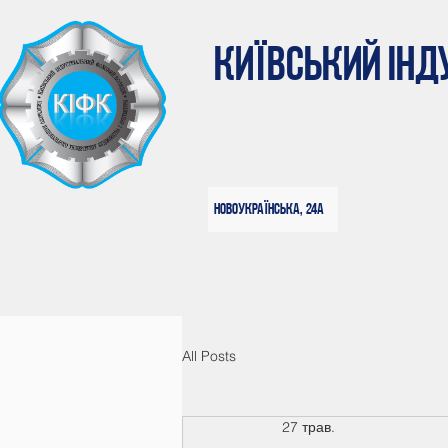
КИЇВСЬКИЙ ІН
Новоукраїнська, 24а
All Posts
27 трав.