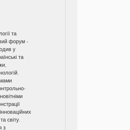
ий форум - 
одив у 
їнські та 
ки, 
нологій.
онтрольно-
овітніми 
нстрації 
інноваційних 
та світу.