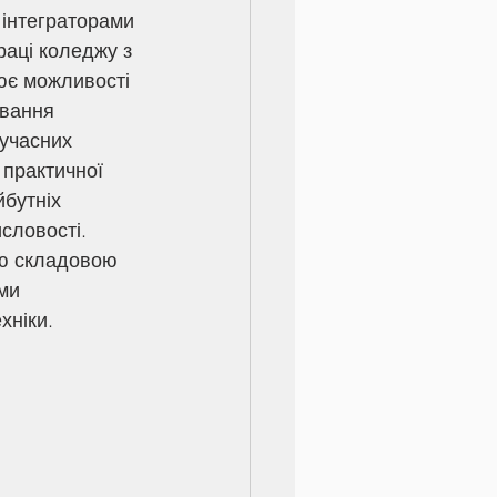
інтеграторами 
раці коледжу з 
ює можливості 
ування 
учасних 
 практичної 
бутніх 
словості.
ми 
хніки.