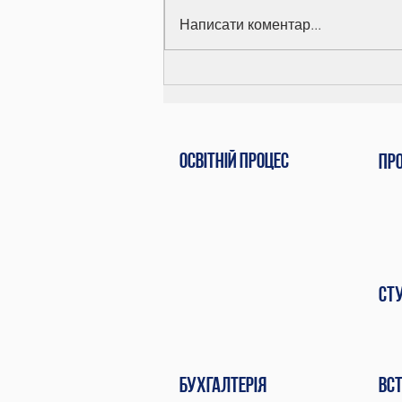
Написати коментар...
Вручення дипломів
Освітній процес
Пр
Ст
Бухгалтерія
вс