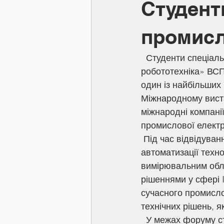
Студент
промисл
  Студенти спеціальності «Автоматизація, комп’ютерно-інтегровані технології та 
робототехніка» ВС
один із найбільших
Міжнародному вистав
міжнародні компанії
промислової електр
 Під час відвідування форуму студенти ознайомилися з сучасними системами 
автоматизації техн
вимірювальним обл
рішеннями у сфері I
сучасного промисло
технічних рішень, я
  У межах форуму студенти та викладачі мали можливість поспілкуватися з 