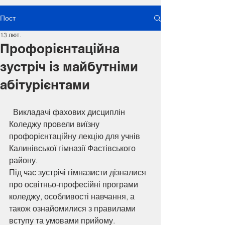
Пост
13 лют.
Профорієнтаційна
зустріч із майбутніми
абітурієнтами
  Викладачі фахових дисциплін 
Коледжу провели виїзну 
профорієнтаційну лекцію для учнів 
Калинівської гімназії Фастівського 
району.
Під час зустрічі гімназисти дізналися 
про освітньо-професійні програми 
коледжу, особливості навчання, а 
також ознайомилися з правилами 
вступу та умовами прийому.