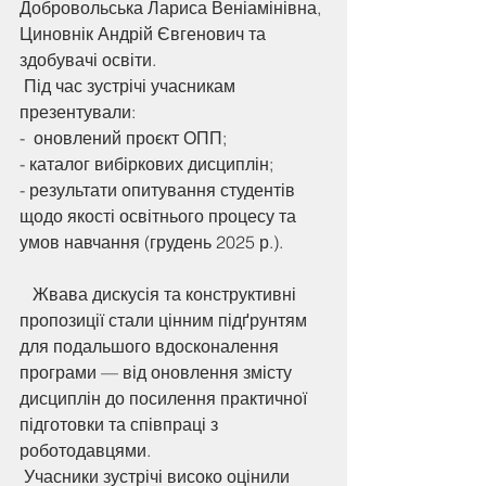
Добровольська Лариса Веніамінівна, 
Циновнік Андрій Євгенович та 
здобувачі освіти.
 Під час зустрічі учасникам 
презентували: 
-  оновлений проєкт ОПП;
- каталог вибіркових дисциплін;
- результати опитування студентів 
щодо якості освітнього процесу та 
умов навчання (грудень 2025 р.).
   Жвава дискусія та конструктивні 
пропозиції стали цінним підґрунтям 
для подальшого вдосконалення 
програми — від оновлення змісту 
дисциплін до посилення практичної 
підготовки та співпраці з 
роботодавцями.
 Учасники зустрічі високо оцінили 