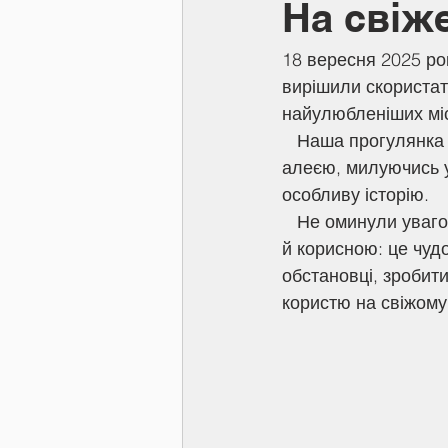
На свіже
18 вересня 2025 ро
вирішили скористат
найулюбленіших мі
   Наша прогулянка почалася біля центрального входу. Далі ми пройшлися головною 
алеєю, милуючись у
особливу історію.
   Не оминули увагою і сучасні символи ВДНГ. Прогулянка була не лише цікавою, але 
й корисною: це чуд
обстановці, зробити
користю на свіжому 