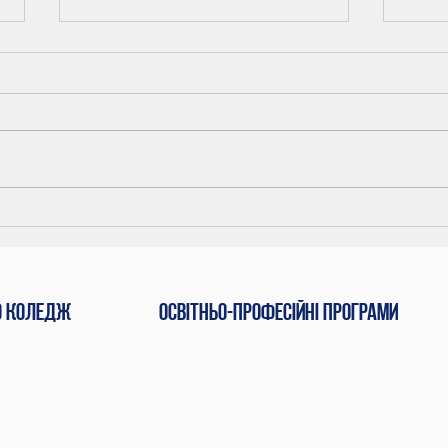
Звіт
Шосте засідання
педагогічної ради
коледжу
о коледж
Освітньо-професійні програми