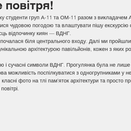
 повітря!
ку студенти груп А-11 та ОМ-11 разом з викладачем А
ися чудовою погодою та влаштувати пішу екскурсію о
сць відпочинку киян — ВДНГ.
нікальною архітектурою павільйонів, кожен з яких р
ова можливість поспілкуватися з одногрупниками у н
 класні фото на тлі пам'яток архітектури та просто пр
повітрі.