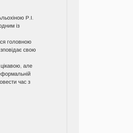
льохіною Р.І. 
дним із 
озповідає свою 
еформальній 
овести час з 