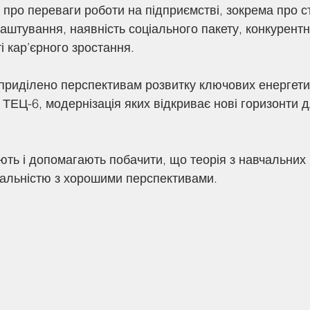
про переваги роботи на підприємстві, зокрема про ст
аштування, наявність соціального пакету, конкурентн
і кар’єрного зростання.
приділено перспективам розвитку ключових енергетич
 ТЕЦ-6, модернізація яких відкриває нові горизонти д
хають і допомагають побачити, що теорія з навчальних
еальністю з хорошими перспективами.