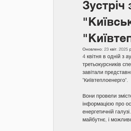
Зустріч
"Київсь
"Київте
Оновлено:
23 квіт. 2025 р
4 квітня в одній з
третьокурсників спе
завітали представни
"Київтеплоенерго".
Вони провели зміст
інформацією про ос
енергетичній галузі
майбутнє, і можливо