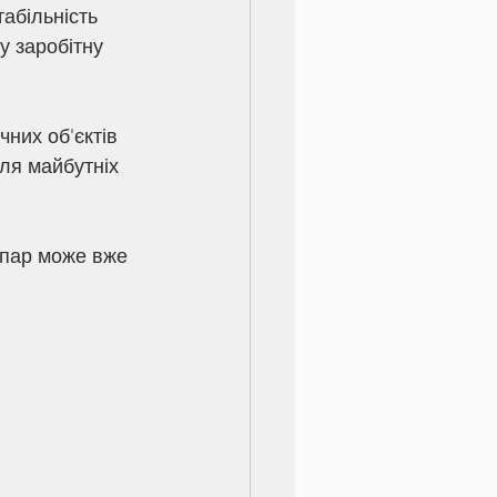
абільність 
у заробітну 
них об'єктів 
ля майбутніх 
 пар може вже 