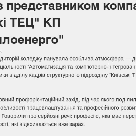
 з представником компа
кі ТЕЦ" КП
плоенерго"
.
 аудиторій коледжу панувала особлива атмосфера — д
ціальності "Автоматизація та комп’ютерно-інтегровані 
ки відділу кадрів структурного підрозділу "Київські 
овний профорієнтаційний захід, під час якого поділил
обливості працевлаштування та професійного розвит
. Говорили про серйозні речі: професію, яка має перс
сті, які відкриваються вже зараз.