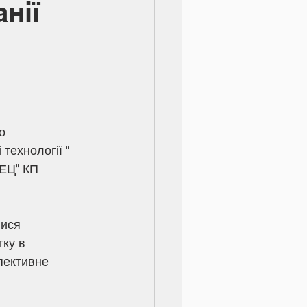
нії
о 
технології " 
ТЕЦ" КП 
ися 
ку в 
пективне 