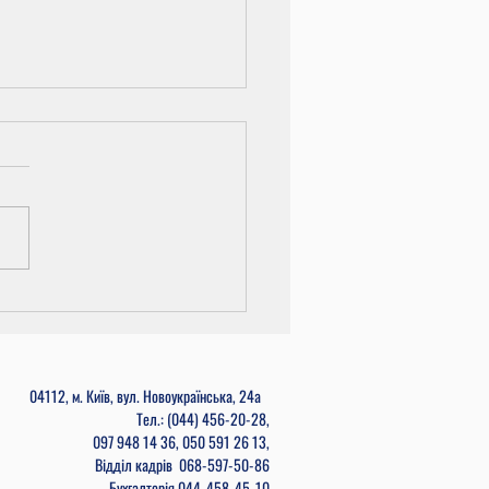
и циклових комісій
04112, м. Київ, вул. Новоукраїнська, 24а
Тел.: (044) 456-20-28,
097 948 14 36, 050 591 26 13,
Відділ кадрів
068-597-50-86
Бухгалтерія
044-458-45-10