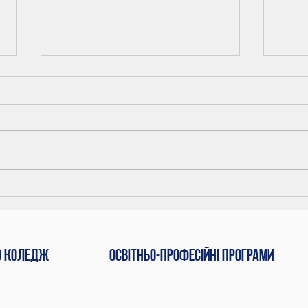
Звіт
Шосте засідання
педагогічної ради
коледжу
о коледж
Освітньо-професійні програми