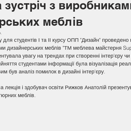
а зустріч з виробникам
рських меблів
.
 для студентів І та ІІ курсу ОПП "Дизайн" проведено 
ми дизайнерських меблів "ТМ меблева майстерня Supe
нтувала увагу на трендах при створенні інтер'єру чи 
няття студентами інформації була візуалізація реал
вим був аналіз помилок в дизайні інтер'єру.
а лекція і здобувач освіти Рижков Анатолій презентув
тюрних меблів.