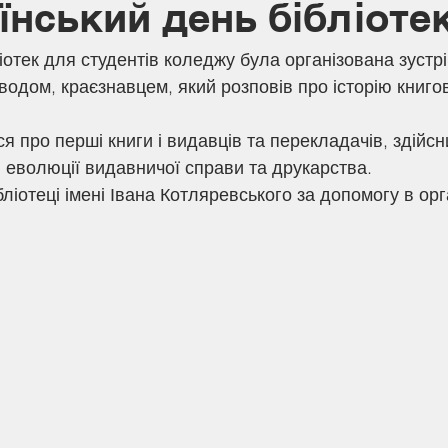
їнський день бібліоте
водом, краєзнавцем, який розповів про історію книго
 еволюції видавничої справи та друкарства.