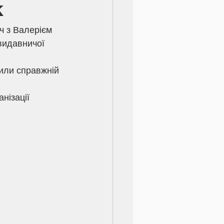
к
видавничої 