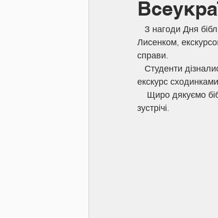
Всеукра
   З нагоди Дня бібліотек для студентів коледжу була організована зустріч з Валерієм 
Лисенком, екскурсо
справи. 
   Студенти дізналися про перші книги і видавців та перекладачів, здійснили справжній 
екскурс сходинками
    Щиро дякуємо бібліотеці імені Івана Котляревського за допомогу в організації 
зустрічі.