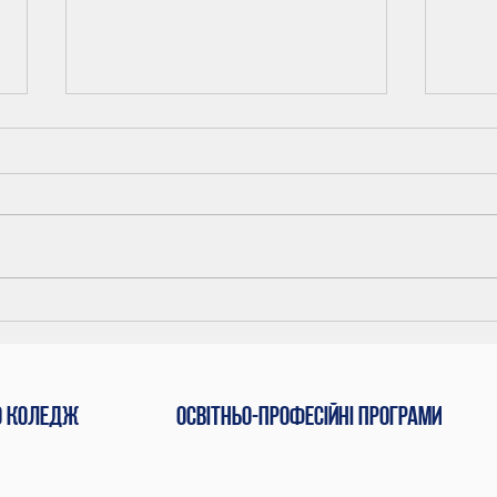
Звіт
Шосте засідання
педагогічної ради
коледжу
о коледж
Освітньо-професійні програми