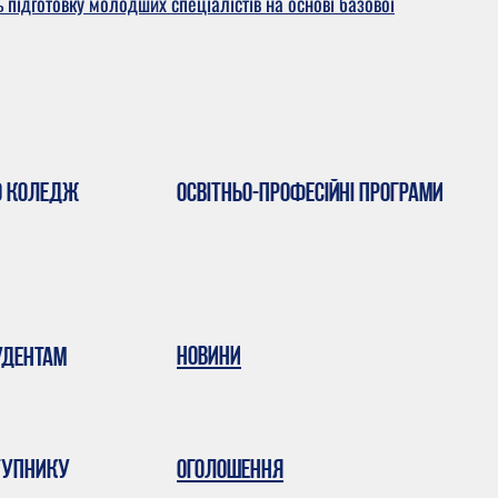
ь підготовку молодших спеціалістів на основі базової
о коледж
Освітньо-професійні програми
Новини
удентам
тупнику
Оголошення