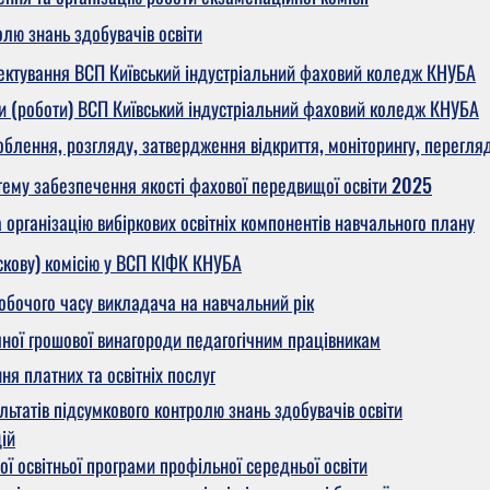
лю знань здобувачів освіти
ктування ВСП Київський індустріальний фаховий коледж КНУБА
и (роботи) ВСП Київський індустріальний фаховий коледж КНУБА
лення, розгляду, затвердження відкриття, моніторингу, перегля
ему забезпечення якості фахової передвищої освіти 2025
організацію вибіркових освітніх компонентів навчального плану
кову) комісію у ВСП КІФК КНУБА
бочого часу викладача на навчальний рік
ої грошової винагороди педагогічним працівникам
я платних та освітніх послуг
ьтатів підсумкового контролю знань здобувачів освіти
ій
ї освітньої програми профільної середньої освіти