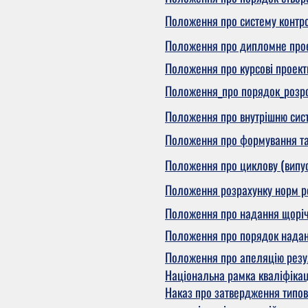
Положення про систему контро
Положення про дипломне прое
Положення про курсові проект
Положення_про порядок_розроб
Положення про внутрішню сист
Положення про формування та 
Положення про циклову (випус
Положення розрахунку норм ро
Положення про надання щорічн
Положення про порядок наданн
Положення про апеляцію резул
Національна рамка кваліфікац
Наказ про затвердження типово