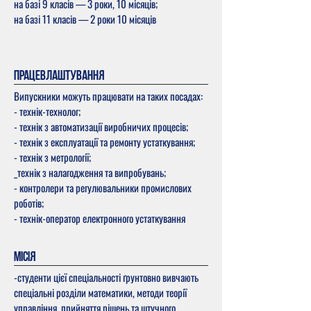
на базі 9 класів — 3 роки, 10 місяців;
на базі 11 класів — 2 роки 10 місяців
Працевлаштування
Випускники можуть працювати на таких посадах:
- технік-технолог;
- технік з автоматизації виробничих процесів;
- технік з експлуатації та ремонту устаткування;
- технік з метрології;
_технік з налагодження та випробувань;
- контролери та регулювальники промислових
роботів;
- технік-оператор електронного устаткування
МІСІЯ
-студенти цієї спеціальності ґрунтовно вивчають
спеціальні розділи математики, методи теорії
управління, прийняття рішень та штучного